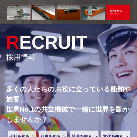
RECRUIT
採用情報
多くの人たちのお役に立っている船舶や
旅客、
世界No.1の共立機械で一緒に世界を動か
しませんか？
会社を知る
仕事を知る
社員を知る
文化を知る