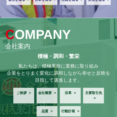
COMPANY
会社案内
積極・調和・繁栄
私たちは、積極果敢に業務に取り組み
企業をとりまく変化に調和しながら幸せと反映を
目指して邁進します。
ご挨拶
会社概要
沿革
主要取引先
品質
行動計画