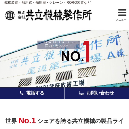
舷梯装置・舶用窓・舶用扉・クレーン・RORO装置など
メニュー
ホーム
事業案内
製品紹介
アフターサービス
会社案内
電話する
お問い合わせ
採用情報
品質
No.1
世界
シェアを誇る共立機械の製品ライ
お知らせ