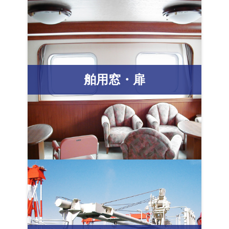
舶用窓・扉