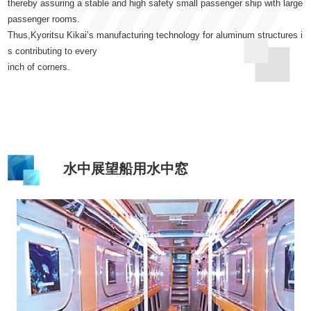
thereby assuring a stable and high safety small passenger ship with large
passenger rooms.
Thus,Kyoritsu Kikai’s manufacturing technology for aluminum structures i
s contributing to every
inch of corners.
水中展望船用水中窓