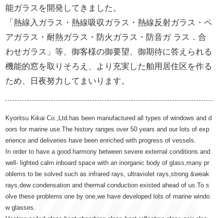
能ガラスを開発してきました。
「熱線入ガラス・熱線吸収ガラス・熱線反射ガラス・ペ
アガラス・耐熱ガラス・防火ガラス・防音ガ ラス．合
わせガラス」等、御客様の御要望、御期待に答えられる
機能的窓を取りそろえ、より充実した舶用居住区を作る
ため、日夜努力してまいります。
Kyoritsu Kikai Co.,Ltd.has been manufactured all types of windows and d
oors for marine use.The history ranges over 50 years and our lots of exp
erience and deliveries have been enriched with progress of vessels.
In order to have a good harmony between severe external conditions and
well‐ lighted calm inboard space with an inorganic body of glass,many pr
oblems to be solved such as infrared rays, ultraviolet rays,strong &weak
rays,dew condensation and thermal conduction existed ahead of us.To s
olve these problems one by one,we have developed lots of marine windo
w glasses.