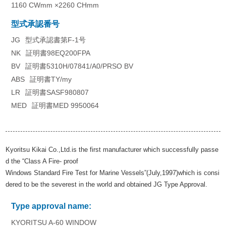
1160 CWmm ×2260 CHmm
型式承認番号
JG
型式承認書第F-1号
NK
証明書98EQ200FPA
BV
証明書5310H/07841/A0/PRSO BV
ABS
証明書TY/my
LR
証明書SASF980807
MED
証明書MED 9950064
Kyoritsu Kikai Co.,Ltd.is the first manufacturer which successfully passe
d the “Class A Fire‐ proof
Windows Standard Fire Test for Marine Vessels”(July,1997)which is consi
dered to be the severest in the world and obtained JG Type Approval.
Type approval name:
KYORITSU A-60 WINDOW