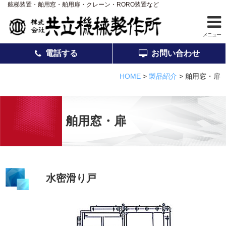
舷梯装置・舶用窓・舶用扉・クレーン・RORO装置など
メニュー
電話する
お問い合わせ
ホーム
HOME
>
製品紹介
>
舶用窓・扉
事業案内
製品紹介
舶用窓・扉
アフターサービス
会社案内
採用情報
水密滑り戸
品質
お知らせ