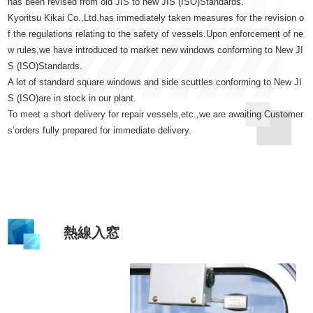
has been revised from old JIS to new JIS (ISO)Standards.
Kyoritsu Kikai Co.,Ltd.has immediately taken measures for the revision o
f the regulations relating to the safety of vessels.Upon enforcement of ne
w rules,we have introduced to market new windows conforming to New JI
S (ISO)Standards.
A lot of standard square windows and side scuttles conforming to New JI
S (ISO)are in stock in our plant.
To meet a short delivery for repair vessels,etc.,we are awaiting Customer
s’orders fully prepared for immediate delivery.
熱線入窓