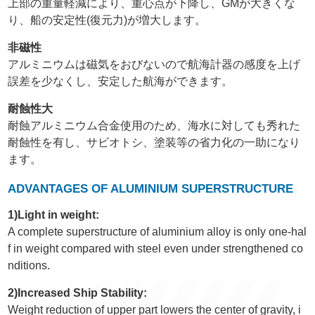
上部の重量軽減により、重心点が下降し、GMが大きくな
り、船の安定性(復元力)が増大します。
非磁性
アルミニウムは磁気をおびないので航海計器の感度を上げ
誤差を少なくし、安定した航海ができます。
耐蝕性大
耐蝕アルミニウム合金使用のため、海水に対しても秀れた
耐蝕性を有し、サビオトシ、塗装等の省力化の一助になり
ます。
ADVANTAGES OF ALUMINIUM SUPERSTRUCTURE
1)Light in weight:
A complete superstructure of aluminium alloy is only one-hal
f in weight compared with steel even under strengthened co
nditions.
2)Increased Ship Stability:
Weight reduction of upper part lowers the center of gravity, i