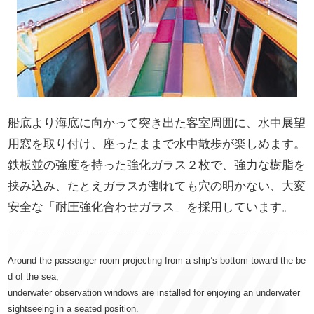
船底より海底に向かって突き出た客室周囲に、水中展望
用窓を取り付け、座ったままで水中散歩が楽しめます。
鉄板並の強度を持った強化ガラス２枚で、強力な樹脂を
挟み込み、たとえガラスが割れても穴の明かない、大変
安全な「耐圧強化合わせガラス」を採用しています。
Around the passenger room projecting from a ship’s bottom toward the be
d of the sea,
underwater observation windows are installed for enjoying an underwater
sightseeing in a seated position.