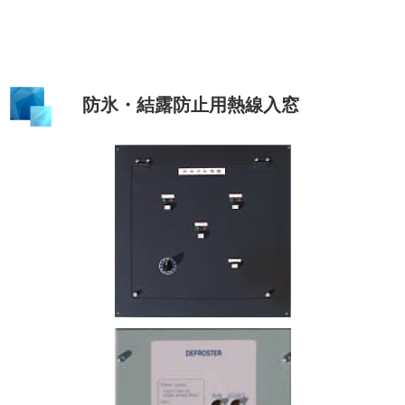
防氷・結露防止用熱線入窓