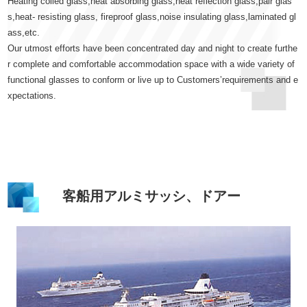
Heating coiled glass,heat absorbing glass,heat reflection glass,pair glas
s,heat‐ resisting glass, fireproof glass,noise insulating glass,laminated gl
ass,etc.
Our utmost efforts have been concentrated day and night to create furthe
r complete and comfortable accommodation space with a wide variety of
functional glasses to conform or live up to Customers’requirements and e
xpectations.
客船用アルミサッシ、ドアー