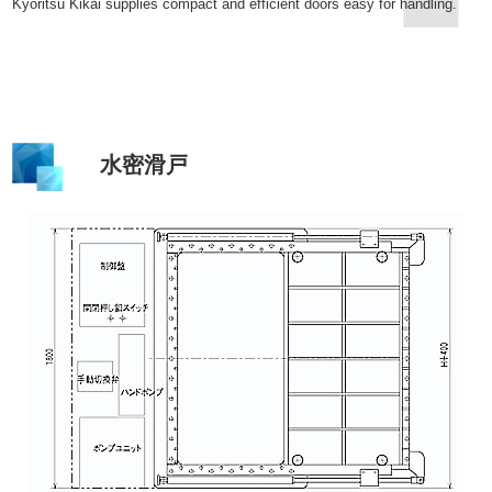
Kyoritsu Kikai supplies compact and efficient doors easy for handling.
水密滑戸