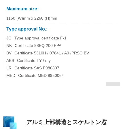
Maximum size:
1160 (W)mm x 2260 (H)mm
Type approval No.:
JG
Type approval certificate F-1
NK
Certificate 98EQ 200 FPA
BV
Certificate 5310H / 07841 / A0 /PRSO BV
ABS
Certificate TY / my
LR
Certificate SAS F980807
MED
Certificate MED 9950064
アルミ上部構造とスケルトン窓