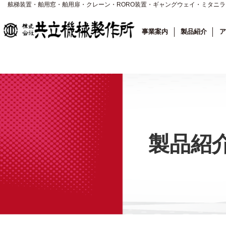
舷梯装置・舶用窓・舶用扉・クレーン・RORO装置・ギャングウェイ・ミタニ
事業案内
製品紹介
ア
製品紹