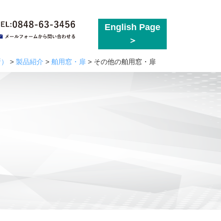
English Page
所）
>
製品紹介
>
舶用窓・扉
>
その他の舶用窓・扉