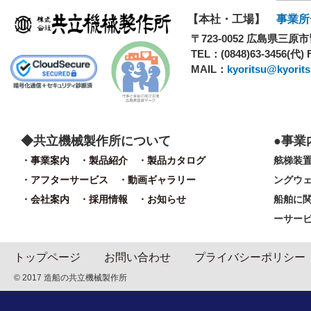
【本社・工場】
事業所
〒723-0052
広島県三原市皆
TEL：
(0848)63-3456(代)
MAIL：
kyoritsu@kyoritsu
共立機械製作所について
事業
事業案内
製品紹介
製品カタログ
舷梯装
アフターサービス
動画ギャラリー
ングウ
会社案内
採用情報
お知らせ
船舶に
ーサー
トップページ
お問い合わせ
プライバシーポリシー
©
2017
造船の共立機械製作所