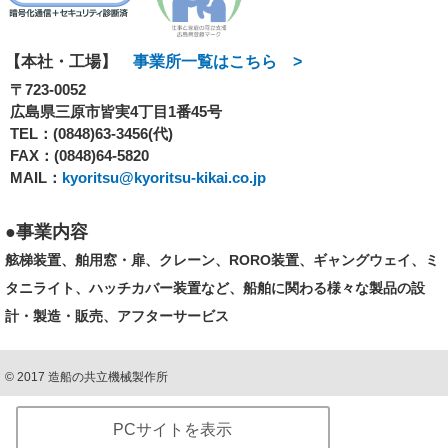
【本社・工場】
事業所一覧はこちら >
〒723-0052
広島県三原市皆実4丁目1番45号
TEL：
(0848)63-3456(代)
FAX：(0848)64-5820
MAIL：
kyoritsu@kyoritsu-kikai.co.jp
事業内容
舷梯装置、舶用窓・扉、クレーン、RORO装置、ギャングウェイ、ミ
タニライト、ハッチカバー装置など、船舶に関わる様々な製品の設
計・製造・販売、アフターサービス
©
2017
造船の共立機械製作所
PCサイトを表示