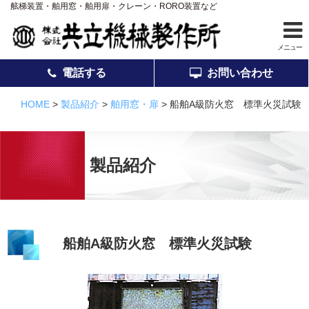
舷梯装置・舶用窓・舶用扉・クレーン・RORO装置など
メニュー
電話する
お問い合わせ
ホーム
HOME
>
製品紹介
>
舶用窓・扉
>
船舶A級防火窓 標準火災試験
事業案内
製品紹介
製品紹介
アフターサービス
会社案内
採用情報
船舶A級防火窓 標準火災試験
品質
お知らせ