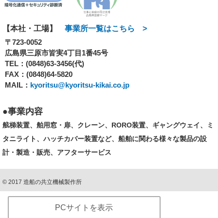
【本社・工場】
事業所一覧はこちら >
〒723-0052
広島県三原市皆実4丁目1番45号
TEL：
(0848)63-3456(代)
FAX：(0848)64-5820
MAIL：
kyoritsu@kyoritsu-kikai.co.jp
事業内容
舷梯装置、舶用窓・扉、クレーン、RORO装置、ギャングウェイ、ミ
タニライト、ハッチカバー装置など、船舶に関わる様々な製品の設
計・製造・販売、アフターサービス
©
2017
造船の共立機械製作所
PCサイトを表示