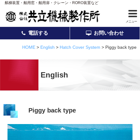
舷梯装置・舶用窓・舶用扉・クレーン・RORO装置など
メニュー
電話する
お問い合わせ
ホーム
HOME
>
English
>
Hatch Cover System
>
Piggy back type
事業案内
製品紹介
English
アフターサービス
会社案内
採用情報
Piggy back type
品質
お知らせ