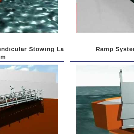
endicular Stowing La
Ramp System
em