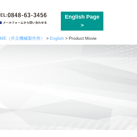
English Page
ME
（共立機械製作所）
>
English
>
Product Movie