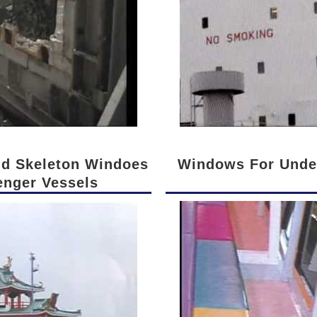
nd Skeleton Windoes
Windows For Under
enger Vessels