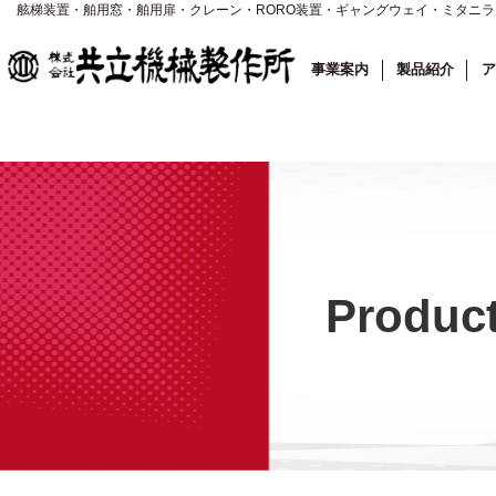
舷梯装置・舶用窓・舶用扉・クレーン・RORO装置・ギャングウェイ・ミタニ
事業案内
製品紹介
ア
Produc