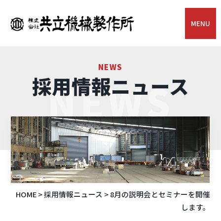
MENU
NEWS
採用情報ニュース
NEWS
HOME
>
採用情報ニュース
>
8月の説明会とセミナーを開催
します。