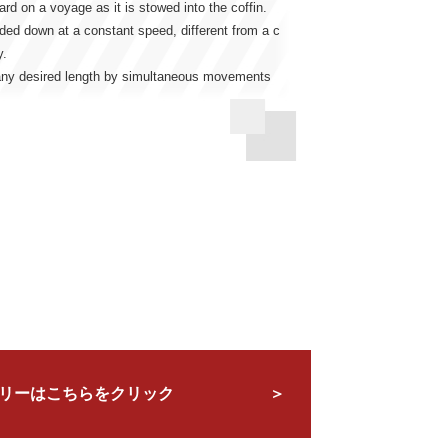
d on a voyage as it is stowed into the coffin.
ided down at a constant speed, different from a c
y.
to any desired length by simultaneous movements
リーはこちらをクリック