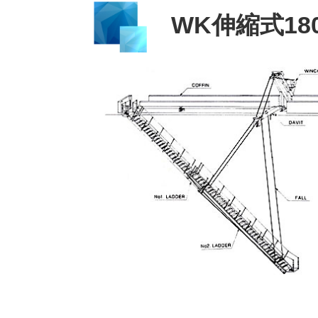
WK伸縮式1