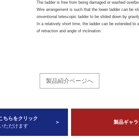
The ladder is free from being damaged or washed overboar
Wire arrangement is such that the lower ladder can be sl
onventional telescopic ladder to be slided down by gravit
In a relatively short time, the ladder can be extended 
of retraction and angle of inclination.
製品紹介ページへ
こちらをクリック
製品ギャラ
いただけます