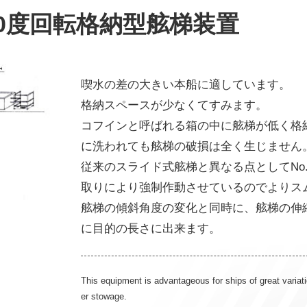
80度回転格納型舷梯装置
喫水の差の大きい本船に適しています。
格納スペースが少なくてすみます。
コフインと呼ばれる箱の中に舷梯が低く格
に洗われても舷梯の破損は全く生じません
従来のスライド式舷梯と異なる点としてNo
取りにより強制作動させているのでよりス
舷梯の傾斜角度の変化と同時に、舷梯の伸
に目的の長さに出来ます。
This equipment is advantageous for ships of great variati
er stowage.