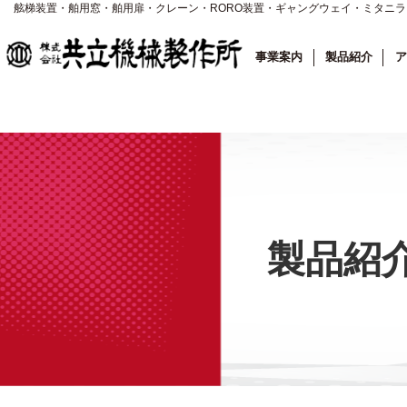
舷梯装置・舶用窓・舶用扉・クレーン・RORO装置・ギャングウェイ・ミタニ
事業案内
製品紹介
ア
製品紹