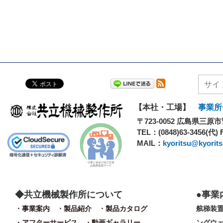
【本社・工場】
事業所
〒723-0052
広島県三原市皆
TEL：
(0848)63-3456(代)
MAIL：
kyoritsu@kyoritsu
共立機械製作所について
事業
事業案内
製品紹介
製品カタログ
舷梯装
アフターサービス
動画ギャラリー
ングウ