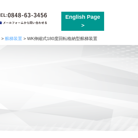
English Page
>
舷梯装置
>
WK伸縮式180度回転格納型舷梯装置