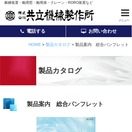
舷梯装置・舶用窓・舶用扉・クレーン・RORO装置など
メニュー
電話する
お問い合わせ
ホーム
HOME
>
製品カタログ
>
製品案内 総合パンフレット
事業案内
製品紹介
製品カタログ
アフターサービス
会社案内
採用情報
製品案内 総合パンフレット
品質
お知らせ