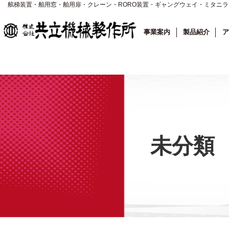
舷梯装置・舶用窓・舶用扉・クレーン・RORO装置・ギャングウェイ・ミタニ
事業案内
製品紹介
ア
未分類